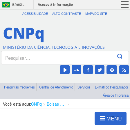
Acesso à informação
BRASIL
CORONAVÍRUS (COVID-19)
ACESSIBILIDADE
ALTO CONTRASTE
MAPA DO SITE
Participe
CNPq
Serviços
Legislação
MINISTÉRIO DA CIÊNCIA, TECNOLOGIA E INOVAÇÕES
Canais
Perguntas frequentes
Central de Atendimento
Serviços
E-mail do Pesquisador
Área de imprensa
Você está aqui:
CNPq
Bolsas e Auxílios Vigentes
Projetos de Pesquisa
MENU