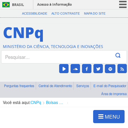
Acesso à informação
BRASIL
CORONAVÍRUS (COVID-19)
ACESSIBILIDADE
ALTO CONTRASTE
MAPA DO SITE
Participe
CNPq
Serviços
Legislação
MINISTÉRIO DA CIÊNCIA, TECNOLOGIA E INOVAÇÕES
Canais
Perguntas frequentes
Central de Atendimento
Serviços
E-mail do Pesquisador
Área de imprensa
Você está aqui:
CNPq
Bolsas e Auxílios Vigentes
Projetos de Pesquisa
MENU