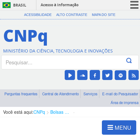
Acesso à informação
BRASIL
CORONAVÍRUS (COVID-19)
ACESSIBILIDADE
ALTO CONTRASTE
MAPA DO SITE
Participe
CNPq
Serviços
Legislação
MINISTÉRIO DA CIÊNCIA, TECNOLOGIA E INOVAÇÕES
Canais
Perguntas frequentes
Central de Atendimento
Serviços
E-mail do Pesquisador
Área de imprensa
Você está aqui:
CNPq
Bolsas e Auxílios Vigentes
Projetos de Pesquisa
MENU