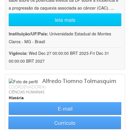
sabe sobre os potenciais efeitos da DP sobre a incidência e
a progressão da caquexia associada ao câncer (CAC).
...
leia mais
Instituição/UF/País:
Universidade Estadual de Montes
Claros - MG - Brasil
Vigência:
Wed Dec 27 00:00:00 BRT 2023-Fri Dec 31
00:00:00 BRT 2027
Alfredo Tiomno Tolmasquim
COORDENADOR(A)
CIÊNCIAS HUMANAS
História
E-mail
Currículo