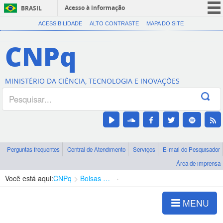
Acesso à informação
BRASIL
CORONAVÍRUS (COVID-19)
ACESSIBILIDADE
ALTO CONTRASTE
MAPA DO SITE
Participe
CNPq
Serviços
Legislação
MINISTÉRIO DA CIÊNCIA, TECNOLOGIA E INOVAÇÕES
Canais
Perguntas frequentes
Central de Atendimento
Serviços
E-mail do Pesquisador
Área de imprensa
Você está aqui:
CNPq
Bolsas e Auxílios Vigentes
Projetos de Pesquisa
MENU