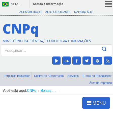
Acesso à informação
BRASIL
CORONAVÍRUS (COVID-19)
ACESSIBILIDADE
ALTO CONTRASTE
MAPA DO SITE
Participe
CNPq
Serviços
Legislação
MINISTÉRIO DA CIÊNCIA, TECNOLOGIA E INOVAÇÕES
Canais
Perguntas frequentes
Central de Atendimento
Serviços
E-mail do Pesquisador
Área de imprensa
Você está aqui:
CNPq
Bolsas e Auxílios Vigentes
Projetos de Pesquisa
MENU