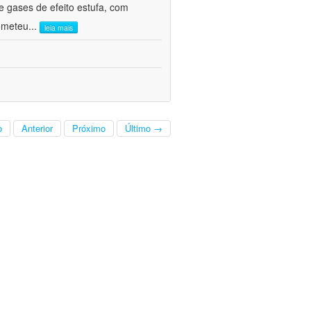
 gases de efeito estufa, com
ometeu
...
leia mais
o
Anterior
Próximo
Último →