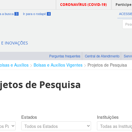
CORONAVÍRUS (COVID-19)
Participe
ra a busca
3
Ir para o rodapé
4
ACESSI
A E INOVAÇÕES
Perguntas frequentes
Central de Atendimento
Serv
olsas e Auxílios
Bolsas e Auxílios Vigentes
Projetos de Pesquisa
jetos de Pesquisa
Estados
Instituições