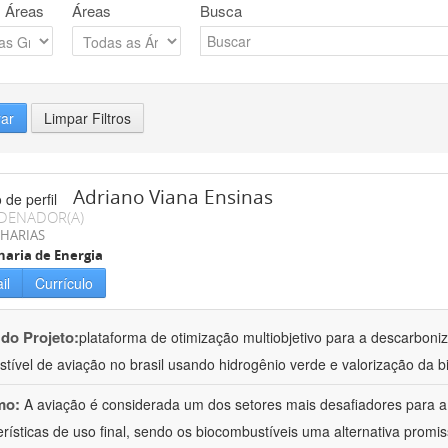
 Áreas
Áreas
Busca
rar
Limpar Filtros
Adriano Viana Ensinas
DENADOR(A)
HARIAS
aria de Energia
il
Currículo
 do Projeto:
plataforma de otimização multiobjetivo para a descarbon
tível de aviação no brasil usando hidrogênio verde e valorização da b
mo:
A aviação é considerada um dos setores mais desafiadores para 
erísticas de uso final, sendo os biocombustíveis uma alternativa promiss