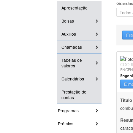
Grandes
Apresentação
Bolsas
Auxílios
Filt
Chamadas
Tabelas de
COOR
valores
ENGEN
Engenh
Calendários
E-ma
Prestação de
contas
Título
combus
Programas
Resu
Prêmios
caract