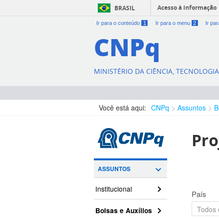
Acesso à informação
BRASIL
Ir para o conteúdo
1
Ir para o menu
2
Ir pa
CNPq
MINISTÉRIO DA CIÊNCIA, TECNOLOGI
Você está aqui:
CNPq
Assuntos
B
Pro
ASSUNTOS
Institucional
País
Bolsas e Auxílios