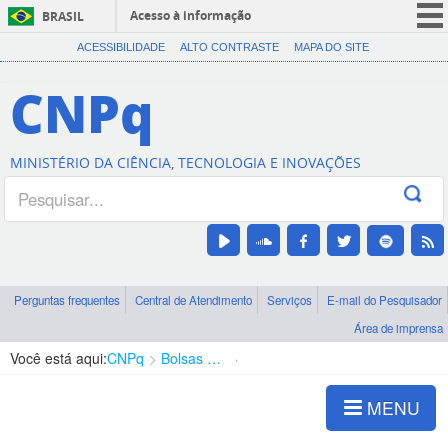
Acesso à informação
BRASIL
CORONAVÍRUS (COVID-19)
ACESSIBILIDADE
ALTO CONTRASTE
MAPA DO SITE
Participe
CNPq
Serviços
Legislação
MINISTÉRIO DA CIÊNCIA, TECNOLOGIA E INOVAÇÕES
Canais
Perguntas frequentes
Central de Atendimento
Serviços
E-mail do Pesquisador
Área de imprensa
Você está aqui:
CNPq
Bolsas e Auxílios Vigentes
Projetos de Pesquisa
MENU