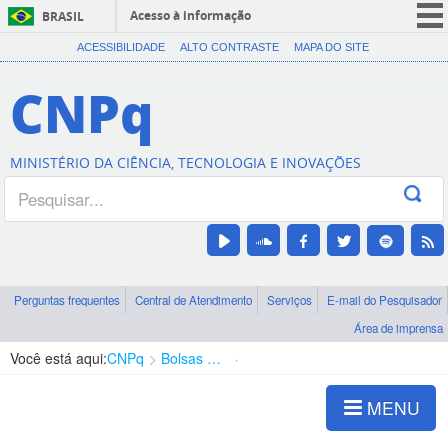
Acesso à informação
BRASIL
CORONAVÍRUS (COVID-19)
ACESSIBILIDADE
ALTO CONTRASTE
MAPA DO SITE
Participe
CNPq
Serviços
Legislação
MINISTÉRIO DA CIÊNCIA, TECNOLOGIA E INOVAÇÕES
Canais
Perguntas frequentes
Central de Atendimento
Serviços
E-mail do Pesquisador
Área de imprensa
Você está aqui:
CNPq
Bolsas e Auxílios Vigentes
Projetos de Pesquisa
MENU