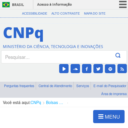
Acesso à informação
BRASIL
CORONAVÍRUS (COVID-19)
ACESSIBILIDADE
ALTO CONTRASTE
MAPA DO SITE
Participe
CNPq
Serviços
Legislação
MINISTÉRIO DA CIÊNCIA, TECNOLOGIA E INOVAÇÕES
Canais
Perguntas frequentes
Central de Atendimento
Serviços
E-mail do Pesquisador
Área de imprensa
Você está aqui:
CNPq
Bolsas e Auxílios Vigentes
Projetos de Pesquisa
MENU