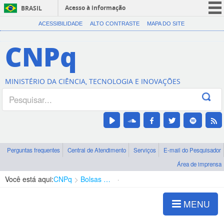
Acesso à informação
BRASIL
CORONAVÍRUS (COVID-19)
ACESSIBILIDADE
ALTO CONTRASTE
MAPA DO SITE
Participe
CNPq
Serviços
Legislação
MINISTÉRIO DA CIÊNCIA, TECNOLOGIA E INOVAÇÕES
Canais
Perguntas frequentes
Central de Atendimento
Serviços
E-mail do Pesquisador
Área de imprensa
Você está aqui:
CNPq
Bolsas e Auxílios Vigentes
Projetos de Pesquisa
MENU