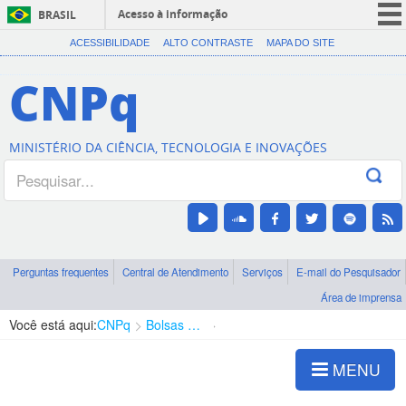
Acesso à informação
BRASIL
CORONAVÍRUS (COVID-19)
ACESSIBILIDADE
ALTO CONTRASTE
MAPA DO SITE
Participe
CNPq
Serviços
Legislação
MINISTÉRIO DA CIÊNCIA, TECNOLOGIA E INOVAÇÕES
Canais
Perguntas frequentes
Central de Atendimento
Serviços
E-mail do Pesquisador
Área de imprensa
Você está aqui:
CNPq
Bolsas e Auxílios Vigentes
Projetos de Pesquisa
MENU