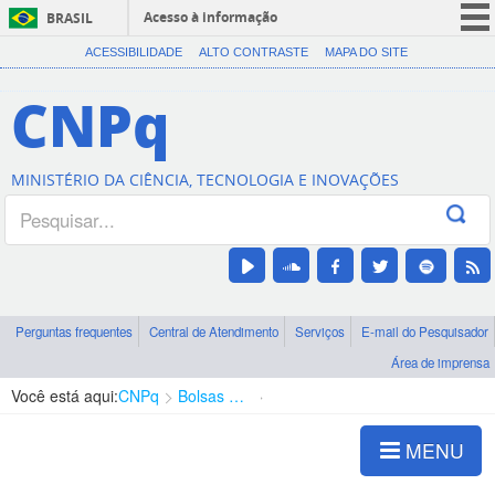
Acesso à informação
BRASIL
CORONAVÍRUS (COVID-19)
ACESSIBILIDADE
ALTO CONTRASTE
MAPA DO SITE
Participe
CNPq
Serviços
Legislação
MINISTÉRIO DA CIÊNCIA, TECNOLOGIA E INOVAÇÕES
Canais
Perguntas frequentes
Central de Atendimento
Serviços
E-mail do Pesquisador
Área de imprensa
Você está aqui:
CNPq
Bolsas e Auxílios Vigentes
Projetos de Pesquisa
MENU