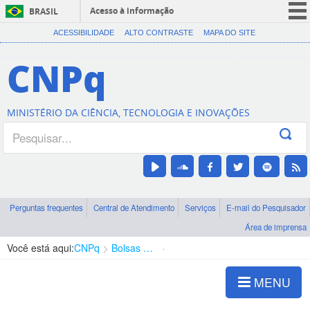
Acesso à informação
BRASIL
CORONAVÍRUS (COVID-19)
ACESSIBILIDADE
ALTO CONTRASTE
MAPA DO SITE
Participe
CNPq
Serviços
Legislação
MINISTÉRIO DA CIÊNCIA, TECNOLOGIA E INOVAÇÕES
Canais
Perguntas frequentes
Central de Atendimento
Serviços
E-mail do Pesquisador
Área de imprensa
Você está aqui:
CNPq
Bolsas e Auxílios Vigentes
Projetos de Pesquisa
MENU