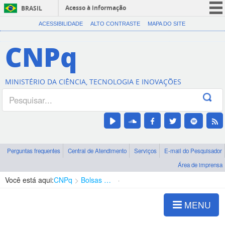
Acesso à informação
BRASIL
CORONAVÍRUS (COVID-19)
ACESSIBILIDADE
ALTO CONTRASTE
MAPA DO SITE
Participe
CNPq
Serviços
Legislação
MINISTÉRIO DA CIÊNCIA, TECNOLOGIA E INOVAÇÕES
Canais
Perguntas frequentes
Central de Atendimento
Serviços
E-mail do Pesquisador
Área de imprensa
Você está aqui:
CNPq
Bolsas e Auxílios Vigentes
Projetos de Pesquisa
MENU