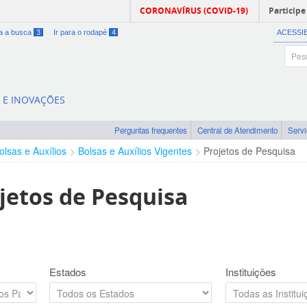
CORONAVÍRUS (COVID-19)
Participe
ra a busca
3
Ir para o rodapé
4
ACESSI
A E INOVAÇÕES
Perguntas frequentes
Central de Atendimento
Serv
olsas e Auxílios
Bolsas e Auxílios Vigentes
Projetos de Pesquisa
jetos de Pesquisa
Estados
Instituições