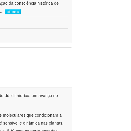
ão da consciência histórica de
...
leia mais
o déficit hídrico: um avanço no
s e moleculares que condicionam a
é sensível e dinâmica nas plantas,
cia' (LA) com os porta-enxertos