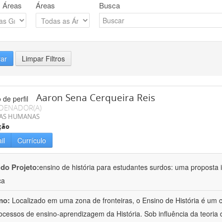
 Áreas
Áreas
Busca
rar
Limpar Filtros
Aaron Sena Cerqueira Reis
DENADOR(A)
IAS HUMANAS
ção
il
Currículo
 do Projeto:
ensino de história para estudantes surdos: uma proposta i
ca
mo:
Localizado em uma zona de fronteiras, o Ensino de História é um
ocessos de ensino-aprendizagem da História. Sob influência da teoria d