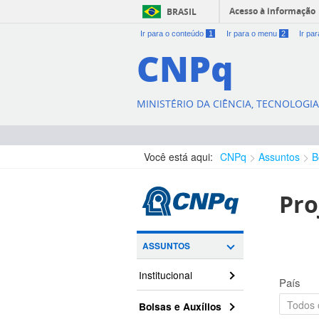
Acesso à informação
BRASIL
Ir para o conteúdo
1
Ir para o menu
2
Ir pa
CNPq
MINISTÉRIO DA CIÊNCIA, TECNOLOGI
Você está aqui:
CNPq
Assuntos
B
Pro
ASSUNTOS
Institucional
País
Bolsas e Auxílios