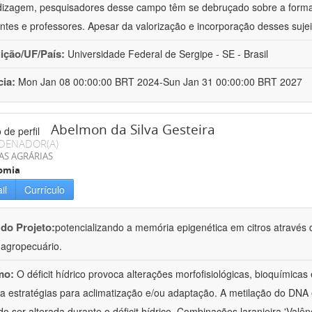
izagem, pesquisadores desse campo têm se debruçado sobre a formaç
ntes e professores. Apesar da valorização e incorporação desses sujei
uição/UF/País:
Universidade Federal de Sergipe - SE - Brasil
cia:
Mon Jan 08 00:00:00 BRT 2024-Sun Jan 31 00:00:00 BRT 2027
Abelmon da Silva Gesteira
DENADOR(A)
AS AGRÁRIAS
omia
il
Currículo
 do Projeto:
potencializando a memória epigenética em citros através d
o agropecuário.
mo:
O déficit hídrico provoca alterações morfofisiológicas, bioquímica
 a estratégias para aclimatização e/ou adaptação. A metilação do DNA 
o ser alterada durante o déficit hídrico. Combinações laranjeira 'Valên