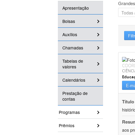
Grandes
Apresentação
Bolsas
Auxílios
Filt
Chamadas
Tabelas de
COOR
valores
CIÊNC
Educa
Calendários
E-ma
Prestação de
contas
Título
históri
Programas
Resu
Prêmios
aos pr