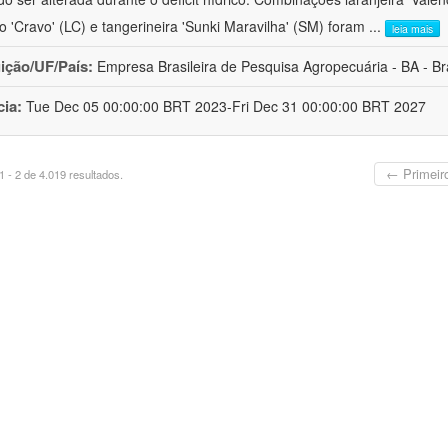
ro 'Cravo' (LC) e tangerineira 'Sunki Maravilha' (SM) foram
...
leia mais
uição/UF/País:
Empresa Brasileira de Pesquisa Agropecuária - BA - Bra
cia:
Tue Dec 05 00:00:00 BRT 2023-Fri Dec 31 00:00:00 BRT 2027
← Primeir
 - 2 de 4.019 resultados.