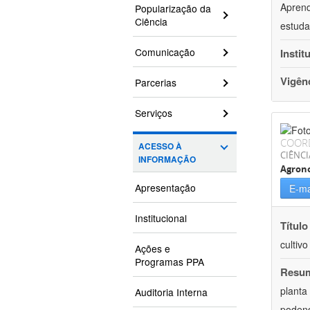
Aprend
Popularização da
Ciência
estuda
Comunicação
Instit
Vigên
Parcerias
Serviços
COOR
ACESSO À
CIÊNCI
INFORMAÇÃO
Agron
Apresentação
E-ma
Institucional
Título
cultiv
Ações e
Programas PPA
Resu
planta
Auditoria Interna
podend