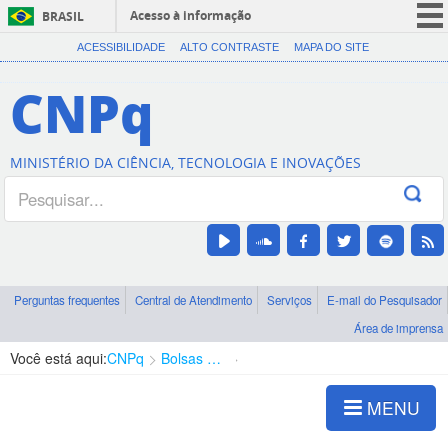
Acesso à informação
BRASIL
CORONAVÍRUS (COVID-19)
ACESSIBILIDADE
ALTO CONTRASTE
MAPA DO SITE
Participe
CNPq
Serviços
Legislação
MINISTÉRIO DA CIÊNCIA, TECNOLOGIA E INOVAÇÕES
Canais
Perguntas frequentes
Central de Atendimento
Serviços
E-mail do Pesquisador
Área de imprensa
Você está aqui:
CNPq
Bolsas e Auxílios Vigentes
Projetos de Pesquisa
MENU