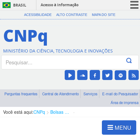
Acesso à informação
BRASIL
CORONAVÍRUS (COVID-19)
ACESSIBILIDADE
ALTO CONTRASTE
MAPA DO SITE
Participe
CNPq
Serviços
Legislação
MINISTÉRIO DA CIÊNCIA, TECNOLOGIA E INOVAÇÕES
Canais
Perguntas frequentes
Central de Atendimento
Serviços
E-mail do Pesquisador
Área de imprensa
Você está aqui:
CNPq
Bolsas e Auxílios Vigentes
Projetos de Pesquisa
MENU