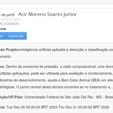
Acir Moreno Soares Junior
DENADOR(A)
AS AGRÁRIAS
cnia
il
Currículo
 do Projeto:
inteligência artificial aplicada à detecção e classificaçã
amento
mo:
Dentro da zootecnia de precisão, a visão computacional, uma técni
ltiplas aplicações, pode ser utilizada para avaliação e monitoramento, 
âmetros de desenvolvimento, saúde e Bem Estar Animal (BEA) em ate
ológicas. O ponto central desta técnica encontra-se no tratamento a
..
uição/UF/País:
Universidade Federal de São João Del-Rei - MG - Brasi
cia:
Tue Dec 05 00:00:00 BRT 2023-Thu Dec 31 00:00:00 BRT 2026