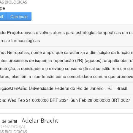
AS BIOLÓGICAS
gia
il
Currículo
 do Projeto:
novos e velhos atores para estratégias terapêuticas em nef
ares e farmacológicas
mo:
Nefropatias, nome amplo que caracteriza a diminuição da função r
ntes processos de isquemia-reperfusão (I/R) (agudos), uropatia obstrut
nutrição, a obesidade e o elevado consumo de sal constituírem um con
tares, elas têm a hipertensão como comorbidade comum que promov
uição/UF/País:
Universidade Federal do Rio de Janeiro - RJ - Brasil
cia:
Wed Feb 21 00:00:00 BRT 2024-Sun Feb 28 00:00:00 BRT 2027
Adelar Bracht
DENADOR(A)
AS BIOLÓGICAS