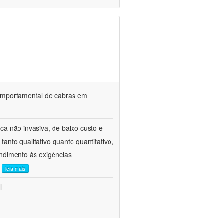
o comportamental de cabras em
ca não invasiva, de baixo custo e
tanto qualitativo quanto quantitativo,
ndimento às exigências
.
leia mais
l