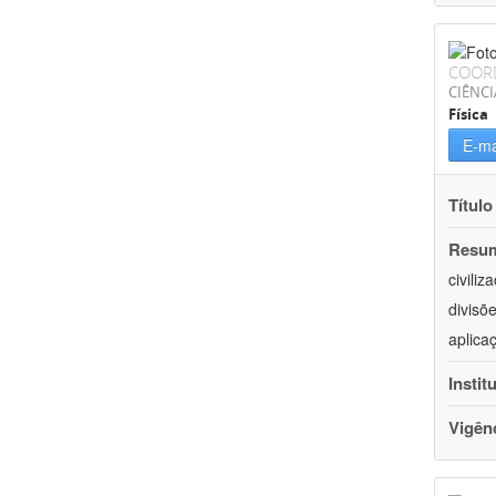
COOR
CIÊNCI
Física
E-ma
Título
Resu
civili
divisõ
aplica
Instit
Vigên