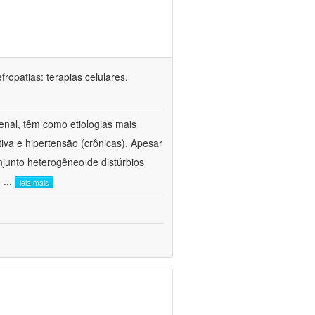
ropatias: terapias celulares,
enal, têm como etiologias mais
iva e hipertensão (crônicas). Apesar
junto heterogêneo de distúrbios
e
...
leia mais