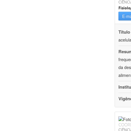
CIÊNCI
Fisiolo
E-ma
Título
acelul
Resu
freque
da des
alimen
Instit
Vigên
COOR
CIÊNCI