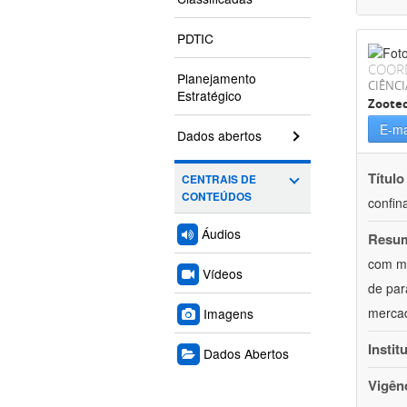
PDTIC
COOR
Planejamento
CIÊNCI
Estratégico
Zoote
E-ma
Dados abertos
Título
CENTRAIS DE
CONTEÚDOS
confin
Áudios
Resu
com mú
Vídeos
de par
mercad
Imagens
Instit
Dados Abertos
Vigên