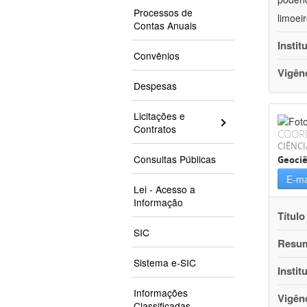
Processos de
limoei
Contas Anuais
Instit
Convênios
Vigên
Despesas
Licitações e
Contratos
COOR
CIÊNCI
Consultas Públicas
Geociê
E-ma
Lei - Acesso a
Informação
Título
SIC
Resu
Sistema e-SIC
Instit
Informações
Vigên
Classificadas