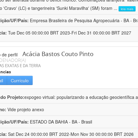
ro 'Cravo' (LC) e tangerineira 'Sunki Maravilha' (SM) foram
...
leia mais
uição/UF/País:
Empresa Brasileira de Pesquisa Agropecuária - BA - Bra
cia:
Tue Dec 05 00:00:00 BRT 2023-Fri Dec 31 00:00:00 BRT 2027
Acácia Bastos Couto Pinto
DENADOR(A)
AS EXATAS E DA TERRA
ncias
il
Currículo
 do Projeto:
expogeo virtual: popularizando a educação geocientífica a
mo:
Vide projeto anexo
uição/UF/País:
ESTADO DA BAHIA - BA - Brasil
cia:
Sat Dec 24 00:00:00 BRT 2022-Mon Nov 30 00:00:00 BRT 2026