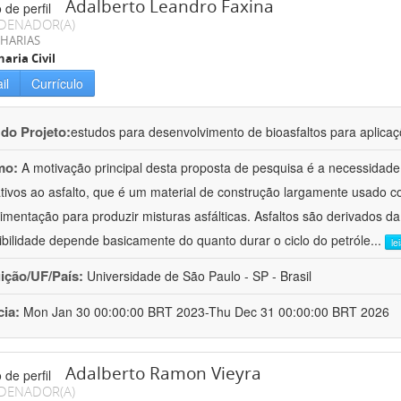
Adalberto Leandro Faxina
DENADOR(A)
HARIAS
aria Civil
il
Currículo
 do Projeto:
estudos para desenvolvimento de bioasfaltos para aplic
mo:
A motivação principal desta proposta de pesquisa é a necessidade
ativos ao asfalto, que é um material de construção largamente usado 
imentação para produzir misturas asfálticas. Asfaltos são derivados da
ibilidade depende basicamente do quanto durar o ciclo do petróle
...
le
uição/UF/País:
Universidade de São Paulo - SP - Brasil
cia:
Mon Jan 30 00:00:00 BRT 2023-Thu Dec 31 00:00:00 BRT 2026
Adalberto Ramon Vieyra
DENADOR(A)