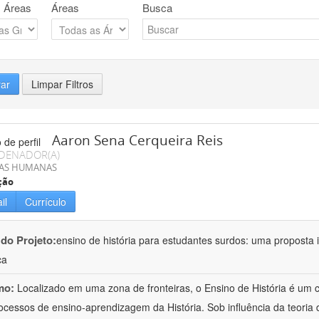
 Áreas
Áreas
Busca
rar
Limpar Filtros
Aaron Sena Cerqueira Reis
DENADOR(A)
IAS HUMANAS
ção
il
Currículo
 do Projeto:
ensino de história para estudantes surdos: uma proposta i
ca
mo:
Localizado em uma zona de fronteiras, o Ensino de História é um
ocessos de ensino-aprendizagem da História. Sob influência da teoria d