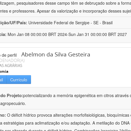
izagem, pesquisadores desse campo têm se debruçado sobre a formaç
ntes e professores. Apesar da valorização e incorporação desses sujei
uição/UF/País:
Universidade Federal de Sergipe - SE - Brasil
cia:
Mon Jan 08 00:00:00 BRT 2024-Sun Jan 31 00:00:00 BRT 2027
Abelmon da Silva Gesteira
DENADOR(A)
AS AGRÁRIAS
omia
il
Currículo
 do Projeto:
potencializando a memória epigenética em citros através d
o agropecuário.
mo:
O déficit hídrico provoca alterações morfofisiológicas, bioquímica
 a estratégias para aclimatização e/ou adaptação. A metilação do DNA 
o ser alterada durante o déficit hídrico. Combinações laranjeira 'Valên