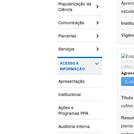
Aprend
Popularização da
Ciência
estuda
Comunicação
Instit
Vigên
Parcerias
Serviços
COOR
ACESSO À
CIÊNCI
INFORMAÇÃO
Agron
Apresentação
E-ma
Institucional
Título
cultiv
Ações e
Programas PPA
Resu
planta
Auditoria Interna
podend