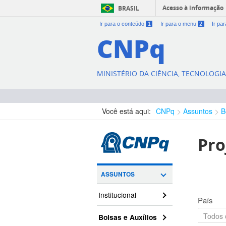
Acesso à informação
BRASIL
Ir para o conteúdo
1
Ir para o menu
2
Ir pa
CNPq
MINISTÉRIO DA CIÊNCIA, TECNOLOGI
Você está aqui:
CNPq
Assuntos
B
Pro
ASSUNTOS
Institucional
País
Bolsas e Auxílios