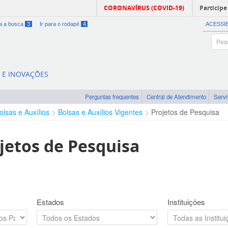
CORONAVÍRUS (COVID-19)
Participe
ra a busca
3
Ir para o rodapé
4
ACESSI
A E INOVAÇÕES
Perguntas frequentes
Central de Atendimento
Serv
olsas e Auxílios
Bolsas e Auxílios Vigentes
Projetos de Pesquisa
jetos de Pesquisa
Estados
Instituições