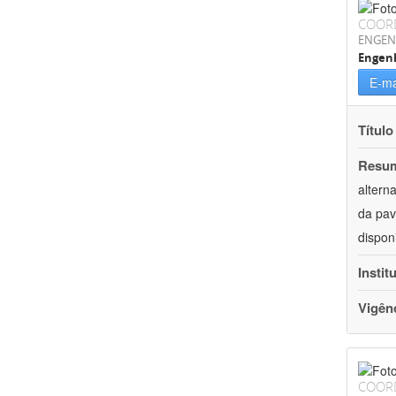
COOR
ENGEN
Engenh
E-ma
Título
Resu
altern
da pav
dispon
Instit
Vigên
COOR