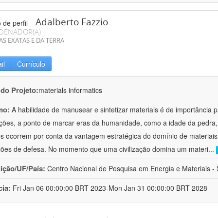
Adalberto Fazzio
DENADOR(A)
AS EXATAS E DA TERRA
il
Currículo
 do Projeto:
materials informatics
mo:
A habilidade de manusear e sintetizar materiais é de importância 
zações, a ponto de marcar eras da humanidade, como a idade da pedra, 
es ocorrem por conta da vantagem estratégica do domínio de materiais,
ções de defesa. No momento que uma civilização domina um materi
...
uição/UF/País:
Centro Nacional de Pesquisa em Energia e Materiais - S
cia:
Fri Jan 06 00:00:00 BRT 2023-Mon Jan 31 00:00:00 BRT 2028