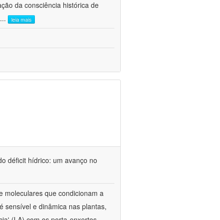
ão da consciência histórica de
...
leia mais
o déficit hídrico: um avanço no
s e moleculares que condicionam a
é sensível e dinâmica nas plantas,
cia' (LA) com os porta-enxertos