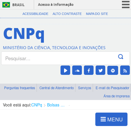
Acesso à informação
BRASIL
CORONAVÍRUS (COVID-19)
ACESSIBILIDADE
ALTO CONTRASTE
MAPA DO SITE
Participe
CNPq
Serviços
Legislação
MINISTÉRIO DA CIÊNCIA, TECNOLOGIA E INOVAÇÕES
Canais
Perguntas frequentes
Central de Atendimento
Serviços
E-mail do Pesquisador
Área de imprensa
Você está aqui:
CNPq
Bolsas e Auxílios Vigentes
Projetos de Pesquisa
MENU