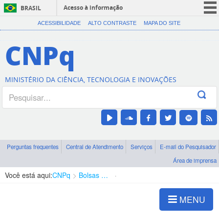
Acesso à informação
BRASIL
CORONAVÍRUS (COVID-19)
ACESSIBILIDADE
ALTO CONTRASTE
MAPA DO SITE
Participe
CNPq
Serviços
Legislação
MINISTÉRIO DA CIÊNCIA, TECNOLOGIA E INOVAÇÕES
Canais
Perguntas frequentes
Central de Atendimento
Serviços
E-mail do Pesquisador
Área de imprensa
Você está aqui:
CNPq
Bolsas e Auxílios Vigentes
Projetos de Pesquisa
MENU