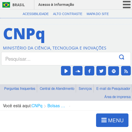
Acesso à informação
BRASIL
CORONAVÍRUS (COVID-19)
ACESSIBILIDADE
ALTO CONTRASTE
MAPA DO SITE
Participe
CNPq
Serviços
Legislação
MINISTÉRIO DA CIÊNCIA, TECNOLOGIA E INOVAÇÕES
Canais
Perguntas frequentes
Central de Atendimento
Serviços
E-mail do Pesquisador
Área de imprensa
Você está aqui:
CNPq
Bolsas e Auxílios Vigentes
Projetos de Pesquisa
MENU