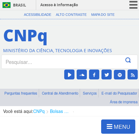
Acesso à informação
BRASIL
CORONAVÍRUS (COVID-19)
ACESSIBILIDADE
ALTO CONTRASTE
MAPA DO SITE
Participe
CNPq
Serviços
Legislação
MINISTÉRIO DA CIÊNCIA, TECNOLOGIA E INOVAÇÕES
Canais
Perguntas frequentes
Central de Atendimento
Serviços
E-mail do Pesquisador
Área de imprensa
Você está aqui:
CNPq
Bolsas e Auxílios Vigentes
Projetos de Pesquisa
MENU