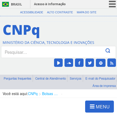
Acesso à informação
BRASIL
CORONAVÍRUS (COVID-19)
ACESSIBILIDADE
ALTO CONTRASTE
MAPA DO SITE
Participe
CNPq
Serviços
Legislação
MINISTÉRIO DA CIÊNCIA, TECNOLOGIA E INOVAÇÕES
Canais
Perguntas frequentes
Central de Atendimento
Serviços
E-mail do Pesquisador
Área de imprensa
Você está aqui:
CNPq
Bolsas e Auxílios Vigentes
Projetos de Pesquisa
MENU