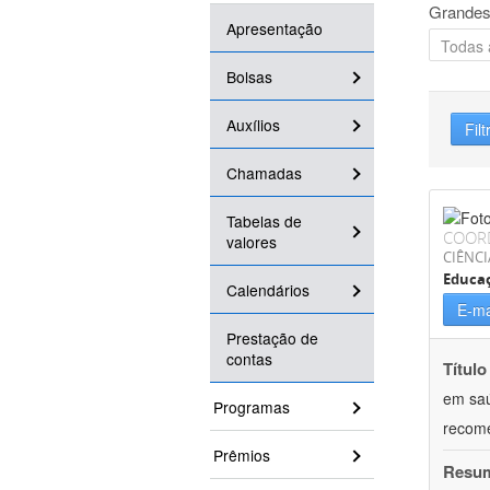
Grandes
Apresentação
Bolsas
Auxílios
Filt
Chamadas
Tabelas de
COOR
valores
CIÊNCI
Educaç
Calendários
E-ma
Prestação de
contas
Título
em saú
Programas
recom
Prêmios
Resu