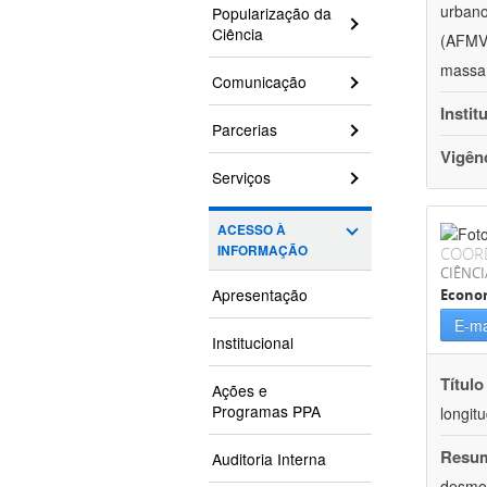
urbano
Popularização da
Ciência
(AFMV)
massa 
Comunicação
Instit
Parcerias
Vigên
Serviços
ACESSO À
INFORMAÇÃO
COOR
CIÊNCI
Apresentação
Econo
E-ma
Institucional
Título
Ações e
Programas PPA
longit
Resu
Auditoria Interna
desmot