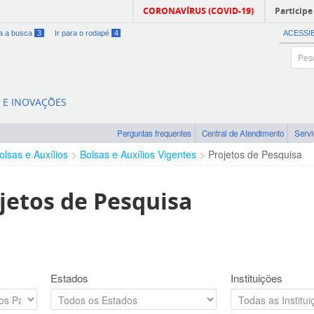
CORONAVÍRUS (COVID-19)
Participe
ra a busca
3
Ir para o rodapé
4
ACESSI
A E INOVAÇÕES
Perguntas frequentes
Central de Atendimento
Serv
olsas e Auxílios
Bolsas e Auxílios Vigentes
Projetos de Pesquisa
jetos de Pesquisa
Estados
Instituições