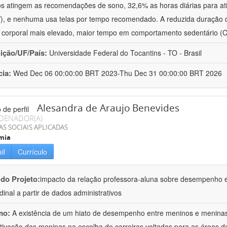
s atingem as recomendações de sono, 32,6% as horas diárias para ati
, e nenhuma usa telas por tempo recomendado. A reduzida duração d
corporal mais elevado, maior tempo em comportamento sedentário (
uição/UF/País:
Universidade Federal do Tocantins - TO - Brasil
cia:
Wed Dec 06 00:00:00 BRT 2023-Thu Dec 31 00:00:00 BRT 2026
Alesandra de Araujo Benevides
DENADOR(A)
AS SOCIAIS APLICADAS
mia
il
Currículo
 do Projeto:
impacto da relação professora-aluna sobre desempenho 
udinal a partir de dados administrativos
mo:
A existência de um hiato de desempenho entre meninos e menina
ivação das meninas na escolha de carreiras voltadas para as áreas de