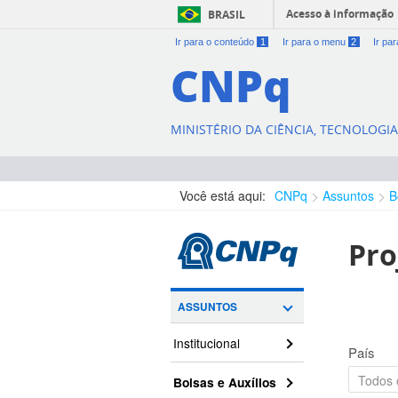
Acesso à informação
BRASIL
Ir para o conteúdo
1
Ir para o menu
2
Ir pa
CNPq
MINISTÉRIO DA CIÊNCIA, TECNOLOGI
Você está aqui:
CNPq
Assuntos
B
Pro
ASSUNTOS
Institucional
País
Bolsas e Auxílios