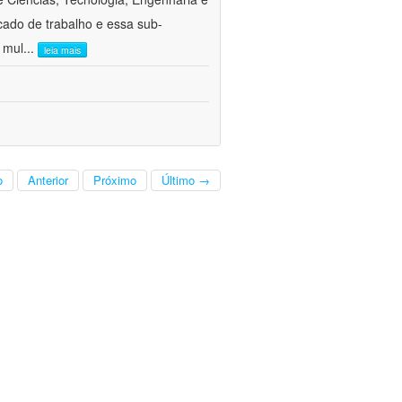
cado de trabalho e essa sub-
 mul
...
leia mais
o
Anterior
Próximo
Último →