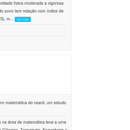
vidade física moderada a vigorosa
o sono tem relação com índice de
CS), m
...
leia mais
em matemática do ceará: um estudo
s na área de matemática leva a uma
 Ciências, Tecnologia, Engenharia e