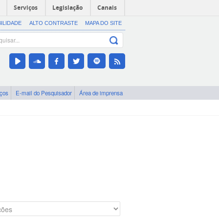
Serviços
Legislação
Canais
BILIDADE
ALTO CONTRASTE
MAPA DO SITE
iços
E-mail do Pesquisador
Área de imprensa