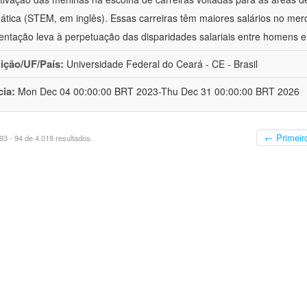
tica (STEM, em inglês). Essas carreiras têm maiores salários no mer
entação leva à perpetuação das disparidades salariais entre homens e
uição/UF/País:
Universidade Federal do Ceará - CE - Brasil
cia:
Mon Dec 04 00:00:00 BRT 2023-Thu Dec 31 00:00:00 BRT 2026
← Primeir
3 - 94 de 4.019 resultados.