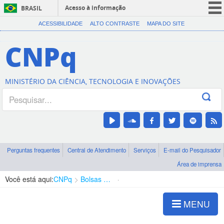
Acesso à informação
BRASIL
CORONAVÍRUS (COVID-19)
ACESSIBILIDADE
ALTO CONTRASTE
MAPA DO SITE
Participe
CNPq
Serviços
Legislação
MINISTÉRIO DA CIÊNCIA, TECNOLOGIA E INOVAÇÕES
Canais
Perguntas frequentes
Central de Atendimento
Serviços
E-mail do Pesquisador
Área de imprensa
Você está aqui:
CNPq
Bolsas e Auxílios Vigentes
Projetos de Pesquisa
MENU