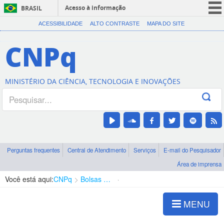
Acesso à informação
BRASIL
CORONAVÍRUS (COVID-19)
ACESSIBILIDADE
ALTO CONTRASTE
MAPA DO SITE
Participe
CNPq
Serviços
Legislação
MINISTÉRIO DA CIÊNCIA, TECNOLOGIA E INOVAÇÕES
Canais
Perguntas frequentes
Central de Atendimento
Serviços
E-mail do Pesquisador
Área de imprensa
Você está aqui:
CNPq
Bolsas e Auxílios Vigentes
Projetos de Pesquisa
MENU