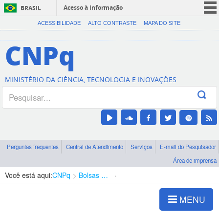
Acesso à informação
BRASIL
CORONAVÍRUS (COVID-19)
ACESSIBILIDADE
ALTO CONTRASTE
MAPA DO SITE
Participe
CNPq
Serviços
Legislação
MINISTÉRIO DA CIÊNCIA, TECNOLOGIA E INOVAÇÕES
Canais
Perguntas frequentes
Central de Atendimento
Serviços
E-mail do Pesquisador
Área de imprensa
Você está aqui:
CNPq
Bolsas e Auxílios Vigentes
Projetos de Pesquisa
MENU