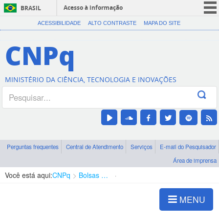
Acesso à informação
BRASIL
CORONAVÍRUS (COVID-19)
ACESSIBILIDADE
ALTO CONTRASTE
MAPA DO SITE
Participe
CNPq
Serviços
Legislação
MINISTÉRIO DA CIÊNCIA, TECNOLOGIA E INOVAÇÕES
Canais
Perguntas frequentes
Central de Atendimento
Serviços
E-mail do Pesquisador
Área de imprensa
Você está aqui:
CNPq
Bolsas e Auxílios Vigentes
Projetos de Pesquisa
MENU