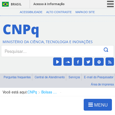
Acesso à informação
BRASIL
CORONAVÍRUS (COVID-19)
ACESSIBILIDADE
ALTO CONTRASTE
MAPA DO SITE
Participe
CNPq
Serviços
Legislação
MINISTÉRIO DA CIÊNCIA, TECNOLOGIA E INOVAÇÕES
Canais
Perguntas frequentes
Central de Atendimento
Serviços
E-mail do Pesquisador
Área de imprensa
Você está aqui:
CNPq
Bolsas e Auxílios Vigentes
Projetos de Pesquisa
MENU