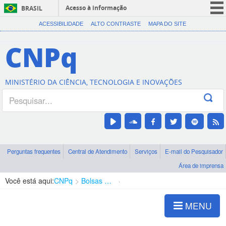
Acesso à informação
BRASIL
CORONAVÍRUS (COVID-19)
ACESSIBILIDADE
ALTO CONTRASTE
MAPA DO SITE
Participe
CNPq
Serviços
Legislação
MINISTÉRIO DA CIÊNCIA, TECNOLOGIA E INOVAÇÕES
Canais
Perguntas frequentes
Central de Atendimento
Serviços
E-mail do Pesquisador
Área de imprensa
Você está aqui:
CNPq
Bolsas e Auxílios Vigentes
Projetos de Pesquisa
MENU