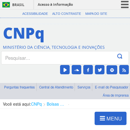
Acesso à informação
BRASIL
CORONAVÍRUS (COVID-19)
ACESSIBILIDADE
ALTO CONTRASTE
MAPA DO SITE
Participe
CNPq
Serviços
Legislação
MINISTÉRIO DA CIÊNCIA, TECNOLOGIA E INOVAÇÕES
Canais
Perguntas frequentes
Central de Atendimento
Serviços
E-mail do Pesquisador
Área de imprensa
Você está aqui:
CNPq
Bolsas e Auxílios Vigentes
Projetos de Pesquisa
MENU