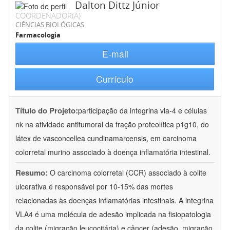
Dalton Dittz Júnior
COORDENADOR(A)
CIÊNCIAS BIOLÓGICAS
Farmacologia
E-mail
Currículo
Título do Projeto:
participação da integrina vla-4 e células
nk na atividade antitumoral da fração proteolítica p1g10, do
látex de vasconcellea cundinamarcensis, em carcinoma
colorretal murino associado à doença inflamatória intestinal.
Resumo:
O carcinoma colorretal (CCR) associado à colite
ulcerativa é responsável por 10-15% das mortes
relacionadas às doenças inflamatórias intestinais. A integrina
VLA4 é uma molécula de adesão implicada na fisiopatologia
da colite (migração leucocitária) e câncer (adesão, migração