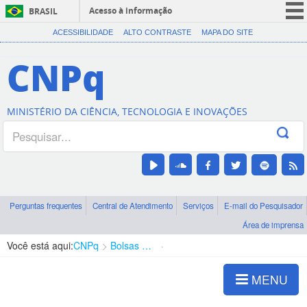
Acesso à informação
BRASIL
CORONAVÍRUS (COVID-19)
ACESSIBILIDADE
ALTO CONTRASTE
MAPA DO SITE
Participe
CNPq
Serviços
Legislação
MINISTÉRIO DA CIÊNCIA, TECNOLOGIA E INOVAÇÕES
Canais
Perguntas frequentes
Central de Atendimento
Serviços
E-mail do Pesquisador
Área de imprensa
Você está aqui:
CNPq
Bolsas e Auxílios Vigentes
Projetos de Pesquisa
MENU