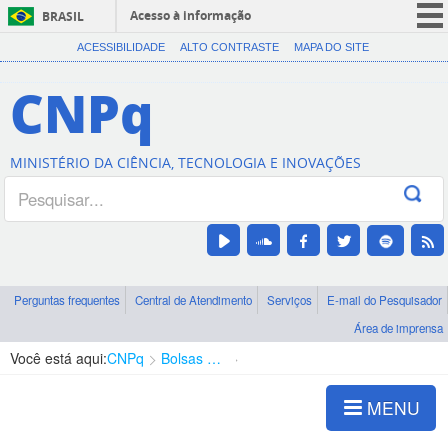
Acesso à informação
BRASIL
CORONAVÍRUS (COVID-19)
ACESSIBILIDADE
ALTO CONTRASTE
MAPA DO SITE
Participe
CNPq
Serviços
Legislação
MINISTÉRIO DA CIÊNCIA, TECNOLOGIA E INOVAÇÕES
Canais
Perguntas frequentes
Central de Atendimento
Serviços
E-mail do Pesquisador
Área de imprensa
Você está aqui:
CNPq
Bolsas e Auxílios Vigentes
Projetos de Pesquisa
MENU