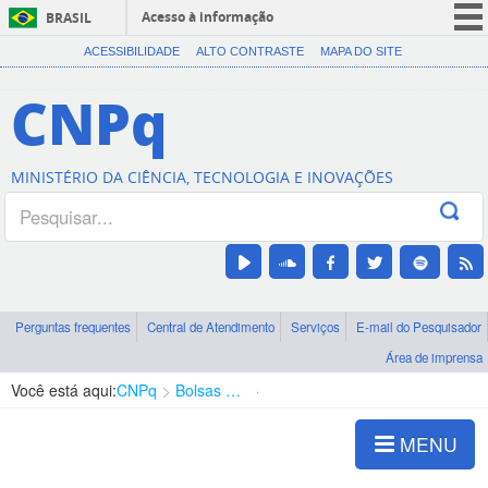
Acesso à informação
BRASIL
CORONAVÍRUS (COVID-19)
ACESSIBILIDADE
ALTO CONTRASTE
MAPA DO SITE
Participe
CNPq
Serviços
Legislação
MINISTÉRIO DA CIÊNCIA, TECNOLOGIA E INOVAÇÕES
Canais
Perguntas frequentes
Central de Atendimento
Serviços
E-mail do Pesquisador
Área de imprensa
Você está aqui:
CNPq
Bolsas e Auxílios Vigentes
Projetos de Pesquisa
MENU