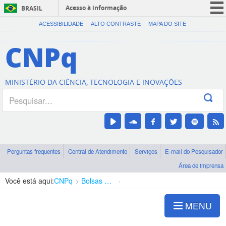
Acesso à informação
BRASIL
CORONAVÍRUS (COVID-19)
ACESSIBILIDADE
ALTO CONTRASTE
MAPA DO SITE
Participe
CNPq
Serviços
Legislação
MINISTÉRIO DA CIÊNCIA, TECNOLOGIA E INOVAÇÕES
Canais
Perguntas frequentes
Central de Atendimento
Serviços
E-mail do Pesquisador
Área de imprensa
Você está aqui:
CNPq
Bolsas e Auxílios Vigentes
Projetos de Pesquisa
MENU