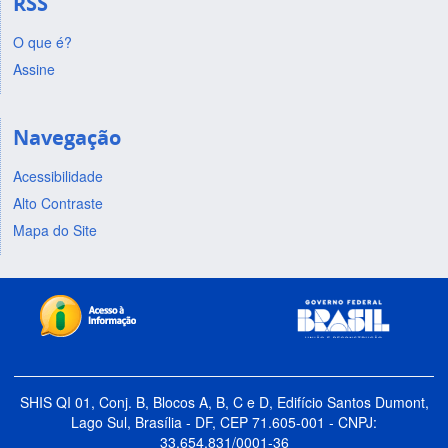
RSS
O que é?
Assine
Navegação
Acessibilidade
Alto Contraste
Mapa do Site
SHIS QI 01, Conj. B, Blocos A, B, C e D, Edifício Santos Dumont,
Lago Sul, Brasília - DF, CEP 71.605-001 - CNPJ:
33.654.831/0001-36