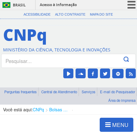
Acesso à informação
BRASIL
CORONAVÍRUS (COVID-19)
ACESSIBILIDADE
ALTO CONTRASTE
MAPA DO SITE
Participe
CNPq
Serviços
Legislação
MINISTÉRIO DA CIÊNCIA, TECNOLOGIA E INOVAÇÕES
Canais
Perguntas frequentes
Central de Atendimento
Serviços
E-mail do Pesquisador
Área de imprensa
Você está aqui:
CNPq
Bolsas e Auxílios Vigentes
Projetos de Pesquisa
MENU