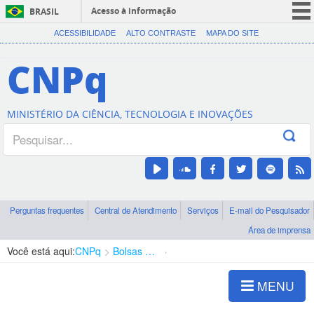
Acesso à informação
BRASIL
CORONAVÍRUS (COVID-19)
ACESSIBILIDADE
ALTO CONTRASTE
MAPA DO SITE
Participe
CNPq
Serviços
Legislação
MINISTÉRIO DA CIÊNCIA, TECNOLOGIA E INOVAÇÕES
Canais
Perguntas frequentes
Central de Atendimento
Serviços
E-mail do Pesquisador
Área de imprensa
Você está aqui:
CNPq
Bolsas e Auxílios Vigentes
Projetos de Pesquisa
MENU