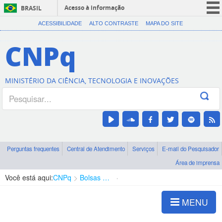
Acesso à informação
BRASIL
CORONAVÍRUS (COVID-19)
ACESSIBILIDADE
ALTO CONTRASTE
MAPA DO SITE
Participe
CNPq
Serviços
Legislação
MINISTÉRIO DA CIÊNCIA, TECNOLOGIA E INOVAÇÕES
Canais
Perguntas frequentes
Central de Atendimento
Serviços
E-mail do Pesquisador
Área de imprensa
Você está aqui:
CNPq
Bolsas e Auxílios Vigentes
Projetos de Pesquisa
MENU