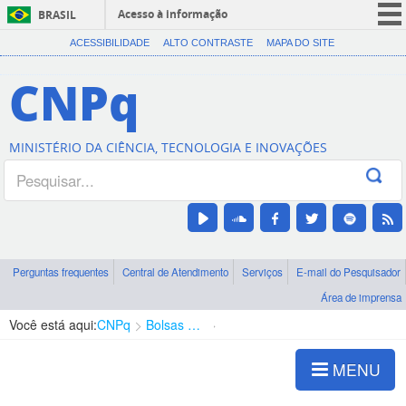
Acesso à informação
BRASIL
CORONAVÍRUS (COVID-19)
ACESSIBILIDADE
ALTO CONTRASTE
MAPA DO SITE
Participe
CNPq
Serviços
Legislação
MINISTÉRIO DA CIÊNCIA, TECNOLOGIA E INOVAÇÕES
Canais
Perguntas frequentes
Central de Atendimento
Serviços
E-mail do Pesquisador
Área de imprensa
Você está aqui:
CNPq
Bolsas e Auxílios Vigentes
Projetos de Pesquisa
MENU