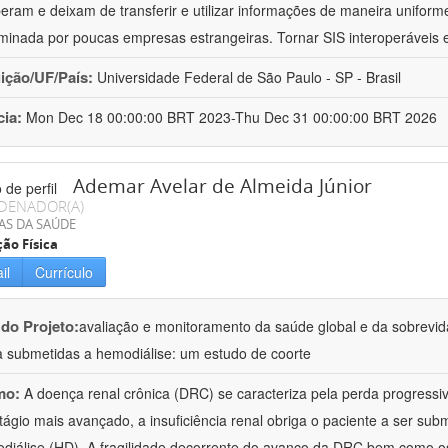
peram e deixam de transferir e utilizar informações de maneira uniforme
minada por poucas empresas estrangeiras. Tornar SIS interoperáveis
uição/UF/País:
Universidade Federal de São Paulo - SP - Brasil
cia:
Mon Dec 18 00:00:00 BRT 2023-Thu Dec 31 00:00:00 BRT 2026
Ademar Avelar de Almeida Júnior
DENADOR(A)
AS DA SAÚDE
ão Física
il
Currículo
 do Projeto:
avaliação e monitoramento da saúde global e da sobrevi
a submetidas a hemodiálise: um estudo de coorte
mo:
A doença renal crônica (DRC) se caracteriza pela perda progressiv
tágio mais avançado, a insuficiência renal obriga o paciente a ser subm
diálise (HD). A fragilidade decorrente do avanço da DRC bem como o