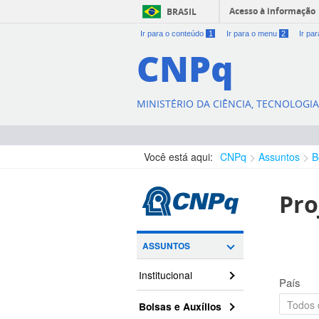
Acesso à informação
BRASIL
Ir para o conteúdo
1
Ir para o menu
2
Ir pa
CNPq
MINISTÉRIO DA CIÊNCIA, TECNOLOGI
Você está aqui:
CNPq
Assuntos
B
Pro
ASSUNTOS
Institucional
País
Bolsas e Auxílios