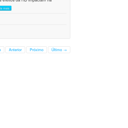
eia mais
o
Anterior
Próximo
Último →