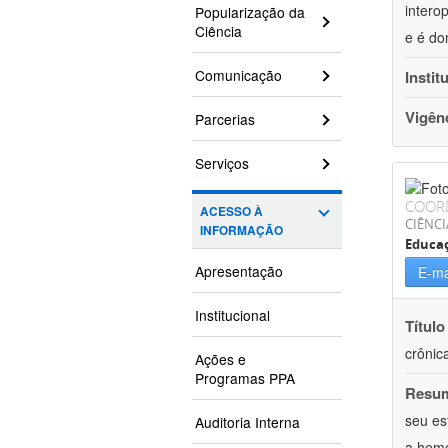
intero
Popularização da
Ciência
e é do
Comunicação
Instit
Vigên
Parcerias
Serviços
COOR
ACESSO À
CIÊNCI
INFORMAÇÃO
Educaç
Apresentação
E-ma
Institucional
Título
crônic
Ações e
Programas PPA
Resu
seu es
Auditoria Interna
a hemo