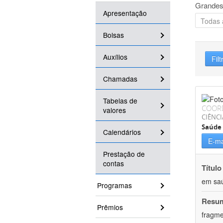
Grandes
Apresentação
Bolsas
Auxílios
Filt
Chamadas
Tabelas de
COOR
valores
CIÊNCI
Saúde 
Calendários
E-ma
Prestação de
contas
Título
em saú
Programas
Resu
Prêmios
fragme