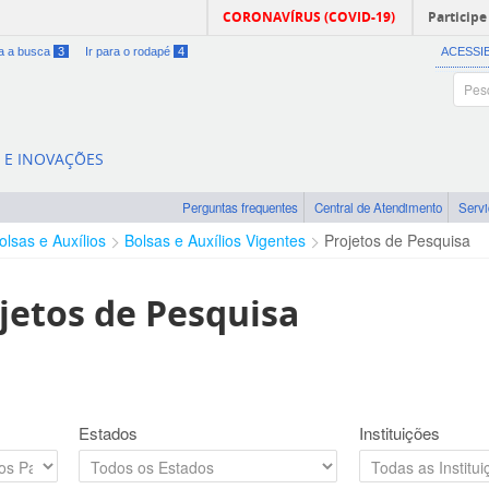
CORONAVÍRUS (COVID-19)
Participe
ra a busca
3
Ir para o rodapé
4
ACESSI
A E INOVAÇÕES
Perguntas frequentes
Central de Atendimento
Serv
olsas e Auxílios
Bolsas e Auxílios Vigentes
Projetos de Pesquisa
jetos de Pesquisa
Estados
Instituições