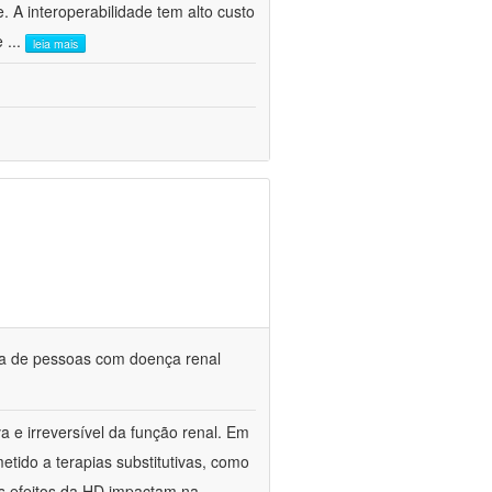
. A interoperabilidade tem alto custo
 e
...
leia mais
da de pessoas com doença renal
a e irreversível da função renal. Em
etido a terapias substitutivas, como
s efeitos da HD impactam na