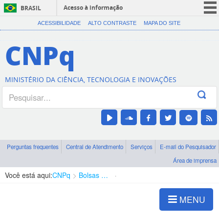
Acesso à informação
BRASIL
CORONAVÍRUS (COVID-19)
ACESSIBILIDADE
ALTO CONTRASTE
MAPA DO SITE
Participe
CNPq
Serviços
Legislação
MINISTÉRIO DA CIÊNCIA, TECNOLOGIA E INOVAÇÕES
Canais
Perguntas frequentes
Central de Atendimento
Serviços
E-mail do Pesquisador
Área de imprensa
Você está aqui:
CNPq
Bolsas e Auxílios Vigentes
Projetos de Pesquisa
MENU