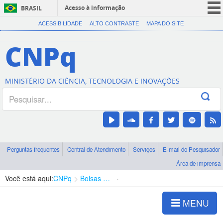
Acesso à informação
BRASIL
CORONAVÍRUS (COVID-19)
ACESSIBILIDADE
ALTO CONTRASTE
MAPA DO SITE
Participe
CNPq
Serviços
Legislação
MINISTÉRIO DA CIÊNCIA, TECNOLOGIA E INOVAÇÕES
Canais
Perguntas frequentes
Central de Atendimento
Serviços
E-mail do Pesquisador
Área de imprensa
Você está aqui:
CNPq
Bolsas e Auxílios Vigentes
Projetos de Pesquisa
MENU