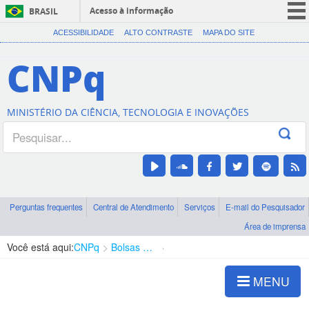
Acesso à informação
BRASIL
CORONAVÍRUS (COVID-19)
ACESSIBILIDADE
ALTO CONTRASTE
MAPA DO SITE
Participe
CNPq
Serviços
Legislação
MINISTÉRIO DA CIÊNCIA, TECNOLOGIA E INOVAÇÕES
Canais
Perguntas frequentes
Central de Atendimento
Serviços
E-mail do Pesquisador
Área de imprensa
Você está aqui:
CNPq
Bolsas e Auxílios Vigentes
Projetos de Pesquisa
MENU