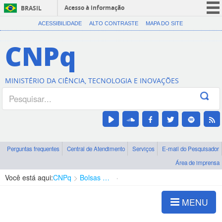
Acesso à informação
BRASIL
CORONAVÍRUS (COVID-19)
ACESSIBILIDADE
ALTO CONTRASTE
MAPA DO SITE
Participe
CNPq
Serviços
Legislação
MINISTÉRIO DA CIÊNCIA, TECNOLOGIA E INOVAÇÕES
Canais
Perguntas frequentes
Central de Atendimento
Serviços
E-mail do Pesquisador
Área de imprensa
Você está aqui:
CNPq
Bolsas e Auxílios Vigentes
Projetos de Pesquisa
MENU