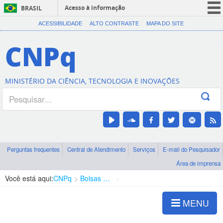
Acesso à informação
BRASIL
CORONAVÍRUS (COVID-19)
ACESSIBILIDADE
ALTO CONTRASTE
MAPA DO SITE
Participe
CNPq
Serviços
Legislação
MINISTÉRIO DA CIÊNCIA, TECNOLOGIA E INOVAÇÕES
Canais
Perguntas frequentes
Central de Atendimento
Serviços
E-mail do Pesquisador
Área de imprensa
Você está aqui:
CNPq
Bolsas e Auxílios Vigentes
Projetos de Pesquisa
MENU