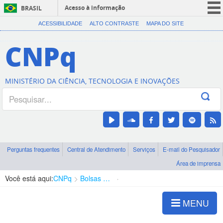
Acesso à informação
BRASIL
CORONAVÍRUS (COVID-19)
ACESSIBILIDADE
ALTO CONTRASTE
MAPA DO SITE
Participe
CNPq
Serviços
Legislação
MINISTÉRIO DA CIÊNCIA, TECNOLOGIA E INOVAÇÕES
Canais
Perguntas frequentes
Central de Atendimento
Serviços
E-mail do Pesquisador
Área de imprensa
Você está aqui:
CNPq
Bolsas e Auxílios Vigentes
Projetos de Pesquisa
MENU