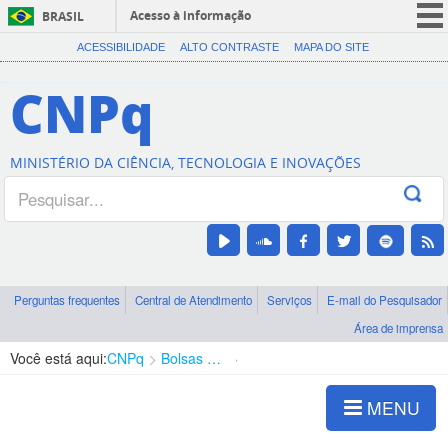
Acesso à informação
BRASIL
CORONAVÍRUS (COVID-19)
ACESSIBILIDADE
ALTO CONTRASTE
MAPA DO SITE
Participe
CNPq
Serviços
Legislação
MINISTÉRIO DA CIÊNCIA, TECNOLOGIA E INOVAÇÕES
Canais
Perguntas frequentes
Central de Atendimento
Serviços
E-mail do Pesquisador
Área de imprensa
Você está aqui:
CNPq
Bolsas e Auxílios Vigentes
Projetos de Pesquisa
MENU