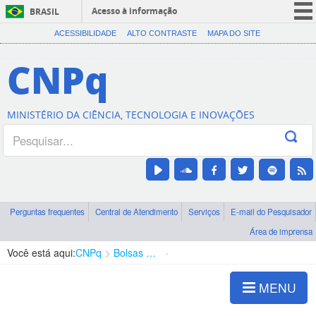
Acesso à informação
BRASIL
CORONAVÍRUS (COVID-19)
ACESSIBILIDADE
ALTO CONTRASTE
MAPA DO SITE
Participe
CNPq
Serviços
Legislação
MINISTÉRIO DA CIÊNCIA, TECNOLOGIA E INOVAÇÕES
Canais
Perguntas frequentes
Central de Atendimento
Serviços
E-mail do Pesquisador
Área de imprensa
Você está aqui:
CNPq
Bolsas e Auxílios Vigentes
Projetos de Pesquisa
MENU