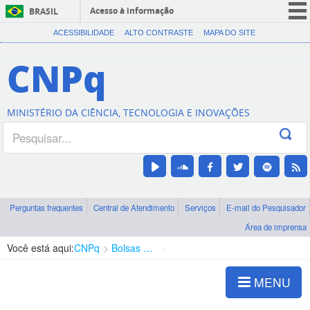
Acesso à informação
BRASIL
CORONAVÍRUS (COVID-19)
ACESSIBILIDADE
ALTO CONTRASTE
MAPA DO SITE
Participe
CNPq
Serviços
Legislação
MINISTÉRIO DA CIÊNCIA, TECNOLOGIA E INOVAÇÕES
Canais
Perguntas frequentes
Central de Atendimento
Serviços
E-mail do Pesquisador
Área de imprensa
Você está aqui:
CNPq
Bolsas e Auxílios Vigentes
Projetos de Pesquisa
MENU