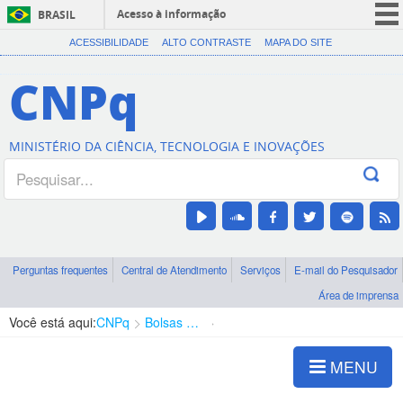
Acesso à informação
BRASIL
CORONAVÍRUS (COVID-19)
ACESSIBILIDADE
ALTO CONTRASTE
MAPA DO SITE
Participe
CNPq
Serviços
Legislação
MINISTÉRIO DA CIÊNCIA, TECNOLOGIA E INOVAÇÕES
Canais
Perguntas frequentes
Central de Atendimento
Serviços
E-mail do Pesquisador
Área de imprensa
Você está aqui:
CNPq
Bolsas e Auxílios Vigentes
Projetos de Pesquisa
MENU